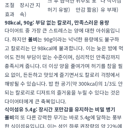
크 후 급격한
위주로 포
나 식이섬
조절
장시간 지
허기 유발)
만감 짧음)
유 부재)
효과
속)
98kcal, 90g: 부담 없는 칼로리, 만족스러운 용량
다이어트 중 가장 큰 스트레스는 양에 대한 아쉬움입니
다. 하지만
볼비
는 90g이라는 넉넉한 용량에도 불구하
고 칼로리는 단 98kcal에 불과합니다. 이는 늦은 밤에 먹
어도 전혀 부담이 없는 수준이며, 심리적인 만족감까지
충족시켜 줍니다. 더 이상 양을 줄여가며 허기를 참을 필
요 없이, 든든하고 맛있게 즐기면서도 칼로리 걱정에서
해방될 수 있습니다. 밥 한 공기(약 300kcal)의 1/3도 안
되는 칼로리로 디저트의 즐거움을 누릴 수 있다는 것은
다이어터에게 큰 축복입니다.
식이섬유 5.4g: 장시간 포만감을 유지하는 비밀 병기
볼비
의 또 다른 강력한 무기는 바로 5.4g에 달하는 풍부
한 식이섬유입니다. 이는 성인 하루 권장량의 약 22%에