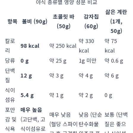
야식 종류별 영양 성분 비교
삶은 계란
초콜릿 바
감자칩
항목
볼비 (90g)
(1개,
(50g)
(60g)
50g)
칼로
약 330
약 75
98 kcal
약 250 kcal
리
kcal
kcal
당류
0 g
약 25 g
1g 미만
약 0.6 g
단백
12 g
약 3 g
약 4 g
약 6 g
질
식이
5.4 g
약 1 g
약 2 g
0 g
섬유
포만
매우 높음
매우 낮음
낮음 (단순
보통 (단백
감 및
(고단백, 고
(혈당 스파이
탄수화물
질은 좋으
식욕
식이섬유로