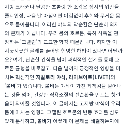
지방 크래커나 달콤한 초콜릿 한 조각은 잠시의 위안을
줄지언정, 다음 날 아침이면 어김없이 후회와 무거운 몸
으로 돌아옵니다. 이러한 야식의 악순환은 단순히 의지
의 문제가 아닙니다. 우리 몸의 호르몬, 특히 식욕을 관
장하는 '그렐린'의 교묘한 함정 때문입니다. 하지만 이
지긋지긋한 굴레를 끊어낼 현명한 해법이 있다면 어떨까
요? 여기, 단순한 간식을 넘어 과학적인 설계를 통해 호
르몬 균형을 바로잡고, 다음 날까지 긍정적인 영향을 미
치는 혁신적인
저칼로리 야식
,
라이브어트(LIVET)
의
'
볼비
'가 있습니다.
볼비
는 야식이 가진 죄책감을 덜어내
는 것을 넘어, 건강한
식욕조절
의 선순환을 만드는 첫걸
음이 되어줄 것입니다. 이 글에서는 고지방 야식이 우리
몸에 미치는 영향과 그렐린 호르몬의 반동 효과를 심도
있게 분석하고,
볼비
가 어떻게 이 문제를 해결하는지에