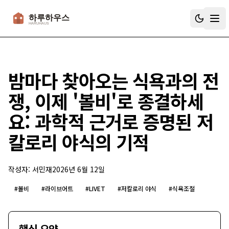
하루하우스
밤마다 찾아오는 식욕과의 전
쟁, 이제 '볼비'로 종결하세
요: 과학적 근거로 증명된 저
칼로리 야식의 기적
작성자:
서민재
2026년 6월 12일
#
볼비
#
라이브어트
#
LIVET
#
저칼로리 야식
#
식욕조절
핵심 요약