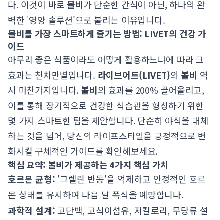
다. 이것이 바로
볼비
가 단순한 간식이 아닌, 하나의 완
벽한 '영양 솔루션'으로 불리는 이유입니다.
볼비를 가장 스마트하게 즐기는 방법: LIVET의 건강 가
이드
아무리 좋은 식품이라도 어떻게 활용하느냐에 따라 그
효과는 천차만별입니다.
라이브어트(LIVET)
의
볼비
역
시 마찬가지입니다.
볼비
의 효과를 200% 끌어올리고,
이를 통해 장기적으로 건강한 식습관을 형성하기 위한
몇 가지 스마트한 팁을 제안합니다. 단순히 야식을 대체
하는 것을 넘어, 당신의 라이프스타일을 긍정적으로 변
화시킬 구체적인 가이드를 확인해보세요.
핵심 요약: 볼비가 제공하는 4가지 핵심 가치
호르몬 균형:
'그렐린 반동'을 억제하고 안정적인 호르
몬 상태를 유지하여 다음 날 폭식을 예방합니다.
과학적 설계:
고단백, 고식이섬유, 저칼로리, 무당류 설