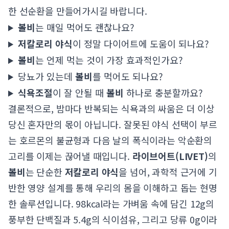
한 선순환을 만들어가시길 바랍니다.
볼비
는 매일 먹어도 괜찮나요?
저칼로리 야식
이 정말 다이어트에 도움이 되나요?
볼비
는 언제 먹는 것이 가장 효과적인가요?
당뇨가 있는데
볼비
를 먹어도 되나요?
식욕조절
이 잘 안될 때
볼비
하나로 충분할까요?
결론적으로, 밤마다 반복되는 식욕과의 싸움은 더 이상
당신 혼자만의 몫이 아닙니다. 잘못된 야식 선택이 부르
는 호르몬의 불균형과 다음 날의 폭식이라는 악순환의
고리를 이제는 끊어낼 때입니다.
라이브어트(LIVET)
의
볼비
는 단순한
저칼로리 야식
을 넘어, 과학적 근거에 기
반한 영양 설계를 통해 우리의 몸을 이해하고 돕는 현명
한 솔루션입니다. 98kcal라는 가벼움 속에 담긴 12g의
풍부한 단백질과 5.4g의 식이섬유, 그리고 당류 0g이라