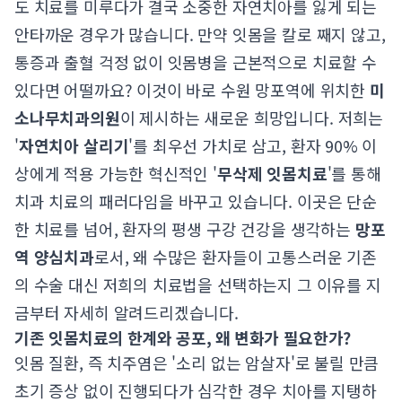
도 치료를 미루다가 결국 소중한 자연치아를 잃게 되는
안타까운 경우가 많습니다. 만약 잇몸을 칼로 째지 않고,
통증과 출혈 걱정 없이 잇몸병을 근본적으로 치료할 수
있다면 어떨까요? 이것이 바로 수원 망포역에 위치한
미
소나무치과의원
이 제시하는 새로운 희망입니다. 저희는
'
자연치아 살리기
'를 최우선 가치로 삼고, 환자 90% 이
상에게 적용 가능한 혁신적인 '
무삭제 잇몸치료
'를 통해
치과 치료의 패러다임을 바꾸고 있습니다. 이곳은 단순
한 치료를 넘어, 환자의 평생 구강 건강을 생각하는
망포
역 양심치과
로서, 왜 수많은 환자들이 고통스러운 기존
의 수술 대신 저희의 치료법을 선택하는지 그 이유를 지
금부터 자세히 알려드리겠습니다.
기존 잇몸치료의 한계와 공포, 왜 변화가 필요한가?
잇몸 질환, 즉 치주염은 '소리 없는 암살자'로 불릴 만큼
초기 증상 없이 진행되다가 심각한 경우 치아를 지탱하