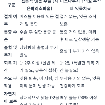
전통적 잇몸 수술 (치
미소나무치과의원 무삭
구분
은박리소파술)
제 잇몸치료
절개 여
메스를 이용해 잇몸 절
절개 없음, 잇몸 조직
부
개 및 봉합
보존
통증 수
수술 후 심한 통증 동
통증 거의 없음, 마취
준
반
후 바로 일상생활 가능
출혈 및
상당량의 출혈과 부기
출혈과 부기 거의 없음
부기
발생
회복 기
1~2주 이상 (실밥 제
1~2일 (특별한 회복 기
간
거 필요, 유동식 섭취)
간 불필요)
주요 부
잇몸 퇴축, 이 시림, 심
부작용 거의 없음, 잇몸
작용
미적 문제 발생 가능
건강하게 회복
자연치
상대적으로 낮음 (잇몸
매우 높음 (90% 이상
아 보존
손상 가능성)
의 성공률)