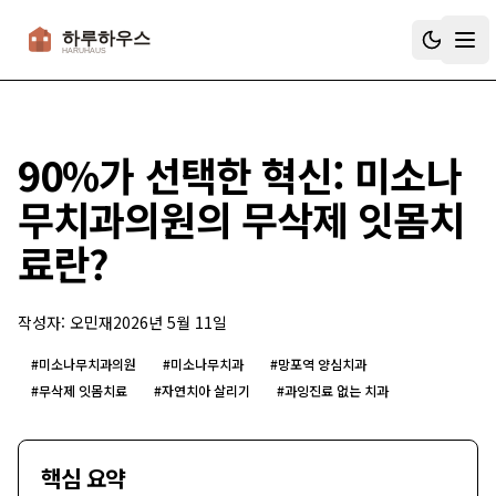
하루하우스
90%가 선택한 혁신: 미소나
무치과의원의 무삭제 잇몸치
료란?
작성자:
오민재
2026년 5월 11일
#
미소나무치과의원
#
미소나무치과
#
망포역 양심치과
#
무삭제 잇몸치료
#
자연치아 살리기
#
과잉진료 없는 치과
핵심 요약