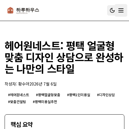
하루하우스
헤어원네스트: 평택 얼굴형
맞춤 디자인 상담으로 완성하
는 나만의 스타일
작성자:
황수아
2026년 7월 6일
#
헤어원네스트
#
평택얼굴형맞춤
#
평택1인미용실
#
디자인상담
#
맞춤컨설팅
#
평택미용실추천
핵심 요약