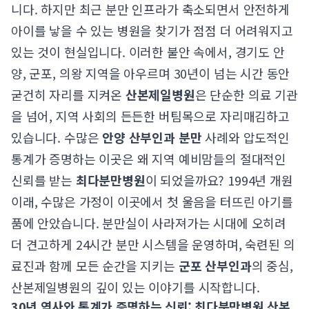
니다. 하지만 최근 분만 인프라가 축소되면서 안전하게
아이를 낳을 수 있는 병원을 찾기가 점점 더 어려워지고
있는 것이 현실입니다. 이러한 불안 속에서, 경기도 안
양, 군포, 의왕 지역을 아우르며 30년이 넘는 시간 동안
굳건히 자리를 지켜온
산본제일병원
은 단순한 의료 기관
을 넘어, 지역 사회의 든든한 버팀목으로 자리매김하고
있습니다. 수많은
안양 산부인과 분만
사례와 압도적인
통계가 증명하는 이곳은 왜 지역 예비맘들의 절대적인
신뢰를 받는
최다분만병원
이 되었을까요? 1994년 개원
이래, 수많은 가정이 이곳에서 첫 울음을 터뜨린 아기를
품에 안았습니다. 분만실이 사라져가는 시대에 오히려
더 견고하게 24시간 분만 시스템을 운영하며, 숙련된 의
료진과 함께 모든 순간을 지키는
군포 산부인과
의 중심,
산본제일병원의 깊이 있는 이야기를 시작합니다.
30년 역사와 통계가 증명하는 신뢰: 최다분만병원 산본