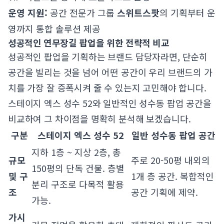
운영 지원:
공간 전문가 그룹
스위트스팟
의 기획부터 운
영까지 통합 솔루션 제공
성공적인 연무장길 팝업을 위한 전략적 비교
성공적인 팝업을 기획하는 브랜드 담당자라면, 단순히
공간을 빌리는 것을 넘어 어떤 공간이 우리 브랜드의 가
치를 가장 잘 증폭시켜 줄 수 있는지 고민해야 합니다.
스테이지 엑스 성수 52와 일반적인 성수동 팝업 공간을
비교하여 그 차이점을 명확히 분석해 보겠습니다.
구분
스테이지 엑스 성수 52
일반 성수동 팝업 공간
지하 1층 ~ 지상 2층, 총
규모
주로 20-50평 내외의
150평의 단독 건물. 층별
및 구
1개 층 공간. 복합적인
분리 구조로 다목적 활용
조
공간 기획에 제약.
가능.
가시