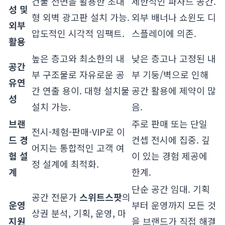
건물 전면을 활용한 초대
제한적인 파사드 공간.
성 및
형 외벽 광고판 설치 가능.
외부 배너나 쇼윈도 디
외부
압도적인 시각적 임팩트.
스플레이에 의존.
활용
높은 층고와 최소한의 내
낮은 층고나 고정된 내
공간
부 구조물로 자유로운 공
부 기둥/벽으로 인해
유연
간 연출 용이. 대형 설치물
공간 활용에 제약이 많
성
설치 가능.
음.
브랜
주로 판매 또는 단일
전시-체험-판매-VIP로 이
드 경
컨셉 전시에 집중. 깊
어지는 통합적인 고객 여
험 설
이 있는 경험 제공에
정 설계에 최적화.
계
한계.
단순 공간 임대. 기획
공간 전문가
스위트스팟
의
운영
부터 운영까지 모든 것
상권 분석, 기획, 운영, 마
지원
을 브랜드가 직접 해결