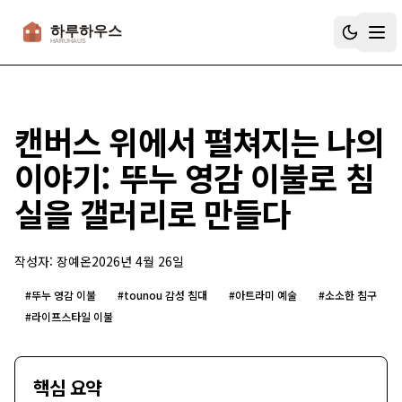
하루하우스
캔버스 위에서 펼쳐지는 나의
이야기: 뚜누 영감 이불로 침
실을 갤러리로 만들다
작성자:
장예온
2026년 4월 26일
#
뚜누 영감 이불
#
tounou 감성 침대
#
아트라미 예술
#
소소한 침구
#
라이프스타일 이불
핵심 요약