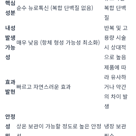
핵심
순수 뉴로톡신 (복합 단백질 없음)
복합 단백
성분
질
내성
반복 및 고
발생
용량 시술
매우 낮음 (항체 형성 가능성 최소화)
가능
시 상대적
성
으로 높음
제품에 따
라 유사하
효과
빠르고 자연스러운 효과
거나 약간
발현
의 차이 발
생
안정
성
상온 보관이 가능할 정도로 높은 안정
냉장 보관
및
성
필수